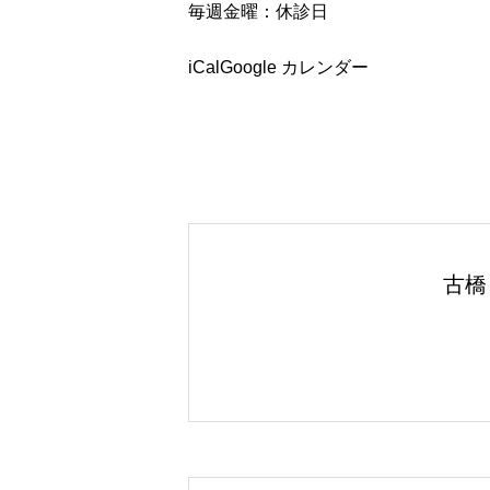
毎週金曜：休診日
ベルの検査を、古橋医院で
iCal
Google カレンダー
古橋