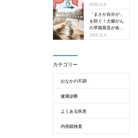
古橋医院で
できる大切なお話
2025.12.6
～
「まさか自分が」
を防ぐ！大腸がん
の早期発見が命を
救う理由
2025.12.4
カテゴリー
おなかの不調
健康診断
よくある疾患
内視鏡検査