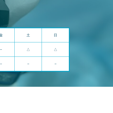
金
土
日
−
△
△
−
−
−