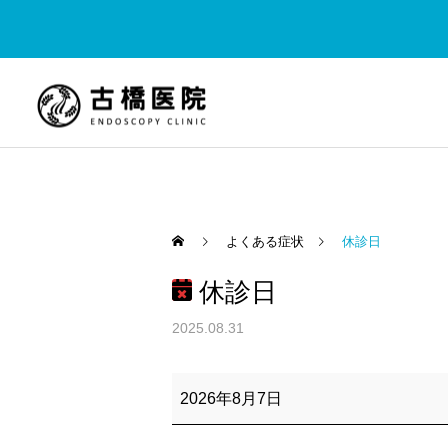
よくある症状
休診日
休診日
内視鏡内科
おなかの不調
大腸
2025.08.31
なかなか治らない「下
【稲敷・佐原】大腸カメラ
休
痢」、実は見過ごせないサ
は「痛い・待たされる」だ
診
2026年8月7日
日
インかもしれません
けじゃない！今は眠ってい
る間に快適に。大学病院レ