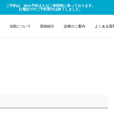
ご予約は、Web予約またはご来院時に承っております。
お電話でのご予約受付は終了しました。
当院について
医師紹介
診療のご案内
よくある質
消化器内科
ドック・検診
よくある疾患
よくある疾患
腺腫性ポリープと大腸がん
「まさか自分が」を防ぐ！
の関係 ～早期発見で安心で
大腸がんの早期発見が命を
きる大切なお話～
救う理由