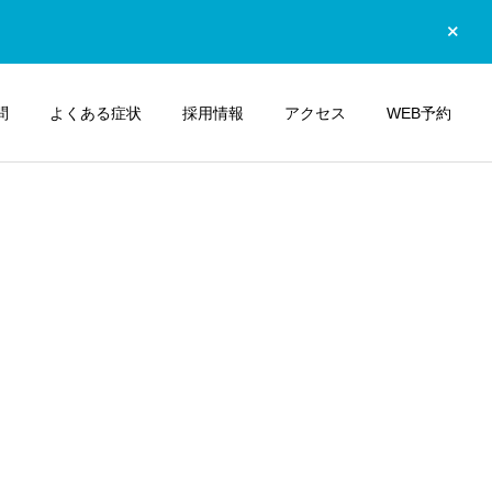
問
よくある症状
採用情報
アクセス
WEB予約
詳細を見る
よくある疾患
おなかの不調
ピロリ菌ってなに？ — 感
痔？それとも消化器の病
染原因から検査・除菌治療
気？ — 症状の見分け方と
までやさしく解説
受診のポイント