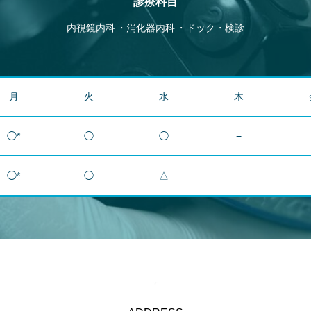
診療科目
内視鏡内科
消化器内科
ドック・検診
月
火
水
木
◯*
◯
◯
−
◯*
◯
△
−