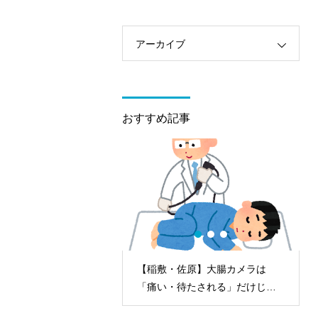
アーカイブ
おすすめ記事
自分が」を防ぐ！大腸
【稲敷・佐原】大腸カメラは
期発見が命を救う理由
「痛い・待たされる」だけじゃ
ない！今は眠っている間に快適