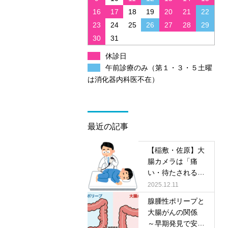
16
17
18
19
20
21
22
23
24
25
26
27
28
29
30
31
休診日
午前診療のみ（第１・３・５土曜
は消化器内科医不在）
最近の記事
【稲敷・佐原】大
腸カメラは「痛
い・待たされる」
だけじゃない！今
2025.12.11
は眠っている間に
腺腫性ポリープと
快適に。大学病院
大腸がんの関係
レベルの検査を、
～早期発見で安心