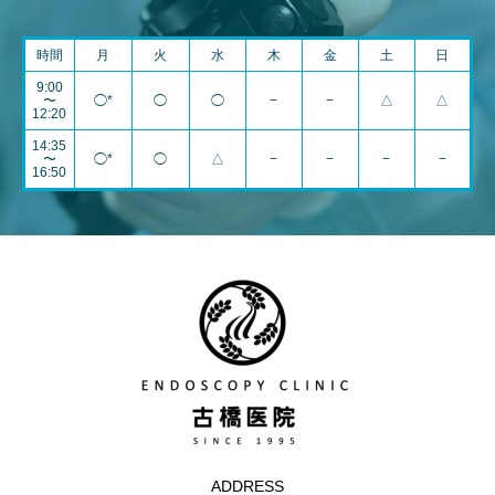
時間
月
火
水
木
金
土
日
9:00
〜
◯*
◯
◯
−
−
△
△
12:20
14:35
〜
◯*
◯
△
−
−
−
−
16:50
ADDRESS