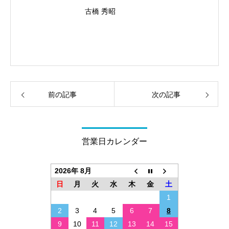
ベルの検査を、古橋医院で
古橋 秀昭
前の記事
次の記事
営業日カレンダー
2026年 8月
日
月
火
水
木
金
土
1
2
3
4
5
6
7
8
9
10
11
12
13
14
15