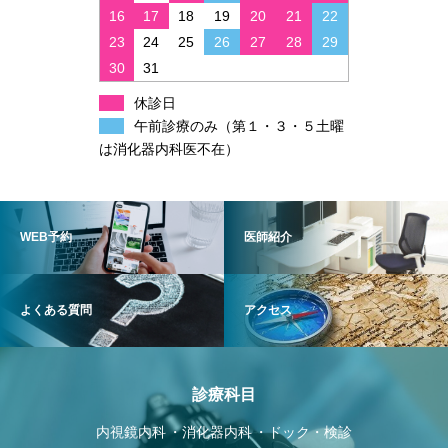
16
17
18
19
20
21
22
23
24
25
26
27
28
29
30
31
休診日
午前診療のみ（第１・３・５土曜
は消化器内科医不在）
WEB予約
医師紹介
よくある質問
アクセス
診療科目
内視鏡内科
消化器内科
ドック・検診