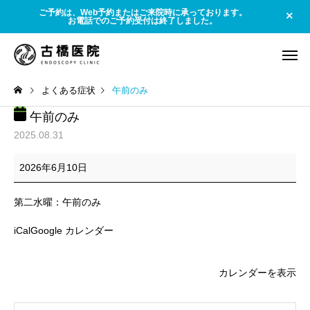
ご予約は、Web予約またはご来院時に承っております。
お電話でのご予約受付は終了しました。
よくある症状
午前のみ
午前のみ
2025.08.31
午
前
2026年6月10日
の
み
内視鏡内科
消化器内
第二水曜：午前のみ
大腸
よくある疾患
iCal
Google カレンダー
【稲敷・佐原】大腸カメラ
腺腫性ポリープと大腸
は「痛い・待たされる」だ
の関係 ～早期発見で安
カレンダーを表示
けじゃない！今は眠ってい
きる大切なお話～
る間に快適に。大学病院レ