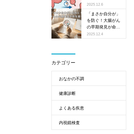
古橋医院で
できる大切なお話
2025.12.6
～
「まさか自分が」
を防ぐ！大腸がん
の早期発見が命を
救う理由
2025.12.4
カテゴリー
おなかの不調
健康診断
よくある疾患
内視鏡検査