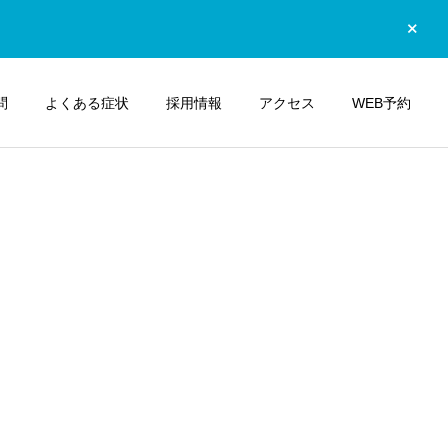
問
よくある症状
採用情報
アクセス
WEB予約
詳細を見る
よくある疾患
おなかの不調
ピロリ菌ってなに？ — 感
痔？それとも消化器の病
染原因から検査・除菌治療
気？ — 症状の見分け方と
までやさしく解説
受診のポイント