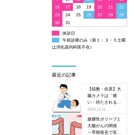
16
17
18
19
20
21
22
23
24
25
26
27
28
29
30
31
休診日
午前診療のみ（第１・３・５土曜
は消化器内科医不在）
最近の記事
【稲敷・佐原】大
腸カメラは「痛
い・待たされる」
だけじゃない！今
2025.12.11
は眠っている間に
腺腫性ポリープと
快適に。大学病院
大腸がんの関係
レベルの検査を、
～早期発見で安心