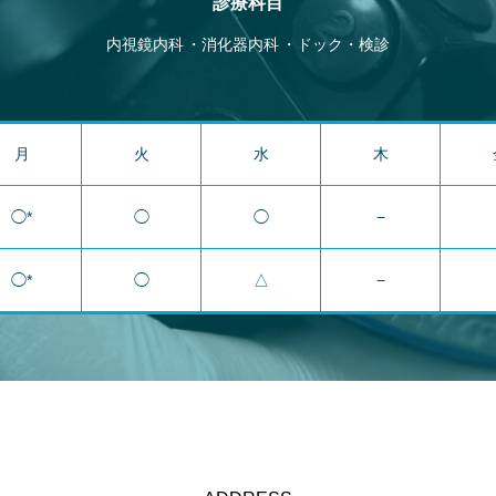
診療科目
内視鏡内科
消化器内科
ドック・検診
月
火
水
木
◯*
◯
◯
−
◯*
◯
△
−