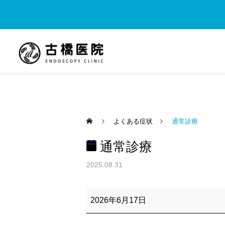
よくある症状
通常診療
通常診療
内視鏡内科
おなかの不調
大腸
2025.08.31
なかなか治らない「下
【稲敷・佐原】大腸カメラ
通
痢」、実は見過ごせないサ
は「痛い・待たされる」だ
常
2026年6月17日
診
インかもしれません
けじゃない！今は眠ってい
療
る間に快適に。大学病院レ