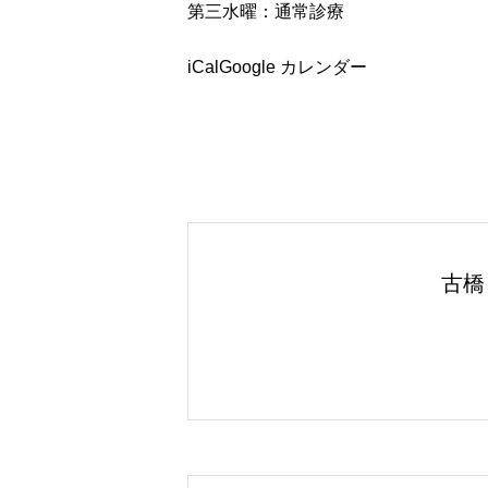
第三水曜：通常診療
ベルの検査を、古橋医院で
iCal
Google カレンダー
古橋