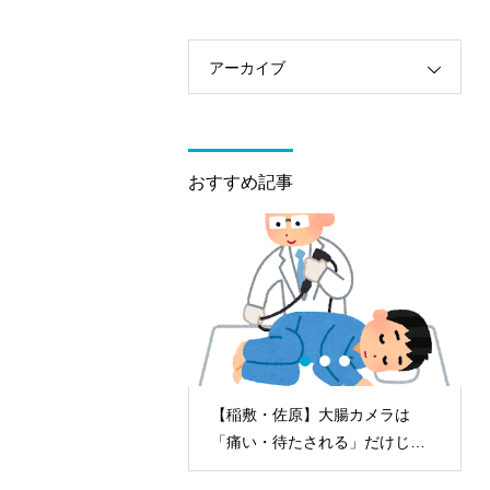
アーカイブ
おすすめ記事
自分が」を防ぐ！大腸
【稲敷・佐原】大腸カメラは
期発見が命を救う理由
「痛い・待たされる」だけじゃ
ない！今は眠っている間に快適