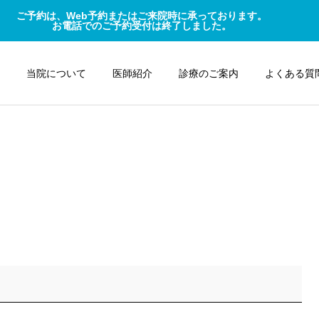
ご予約は、Web予約またはご来院時に承っております。
お電話でのご予約受付は終了しました。
当院について
医師紹介
診療のご案内
よくある質
消化器内科
ドック・検診
よくある疾患
よくある疾患
腺腫性ポリープと大腸がん
「まさか自分が」を防ぐ！
の関係 ～早期発見で安心で
大腸がんの早期発見が命を
きる大切なお話～
救う理由