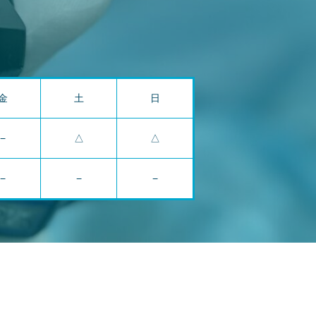
金
土
日
−
△
△
−
−
−